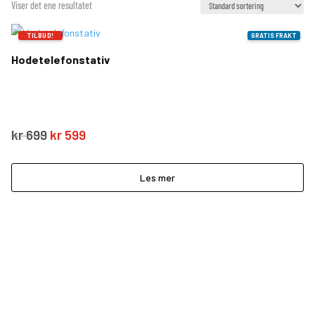
Viser det ene resultatet
TILBUD!
GRATIS FRAKT
Hodetelefonstativ
Opprinnelig
Nåværende
kr
699
kr
599
pris
pris
var:
er:
Les mer
kr 699.
kr 599.