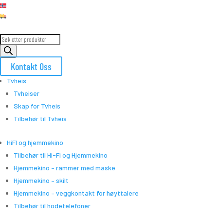
100% Norsk Nettbutikk
Rask levering!
Products
search
Kontakt Oss
Tvheis
Tvheiser
Skap for Tvheis
Tilbehør til Tvheis
HiFI og hjemmekino
Tilbehør til Hi-Fi og Hjemmekino
Hjemmekino – rammer med maske
Hjemmekino – skilt
Hjemmekino – veggkontakt for høyttalere
Tilbehør til hodetelefoner