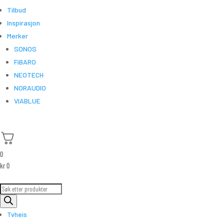
Tilbud
Inspirasjon
Merker
SONOS
FiBARO
NEOTECH
NORAUDIO
VIABLUE
0
kr
0
Products
search
Tvheis