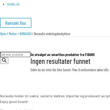
VIABLUE
Kontakt Oss
Hjem
/
Merker
/
NORAUDIO
/ Noraudio underlagsbeskyttere
Products
Se utvalget av smarthus produkter fra FIBARO
Ingen resultater funnet
search
Siden du ser etter ble ikke funnet. Prøv å omformulere søket ditt,
Noraudio holder til i vakre, varierte Valdres. Importør og produsent av ly
Enjoy good Sound!