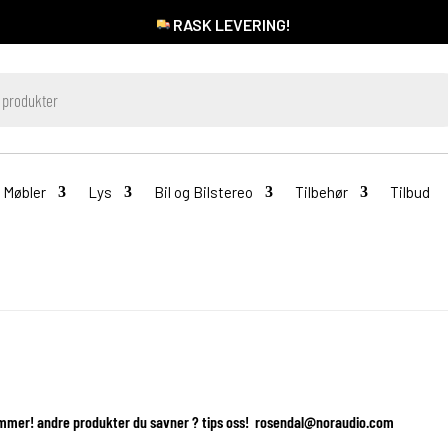
RASK LEVERING!
Møbler
Lys
Bil og Bilstereo
Tilbehør
Tilbud
mmer! andre produkter du savner ? tips oss! rosendal@noraudio.com