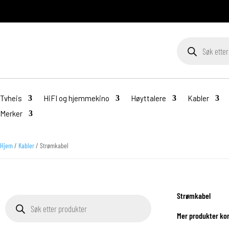
Products
search
Tvheis
HiFI og hjemmekino
Høyttalere
Kabler
Merker
Hjem
/
Kabler
/ Strømkabel
Strømkabel
Products
search
Mer produkter ko