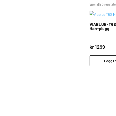
Viser alle 3 resultate
VIABLUE-T6S
Han-plugg
kr
1299
Legg i 