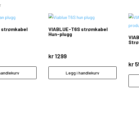
r
 strømkabel
VIABLUE-T6S strømkabel
Hun-plugg
VIAB
Str
kr
1299
kr
5
handlekurv
Legg i handlekurv