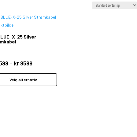
LUE-X-25 Silver
ømkabel
Prisområde:
599
–
kr
8599
kr 5599
Dette
til
produktet
Velg alternativ
kr 8599
har
flere
varianter.
Alternativene
kan
velges
på