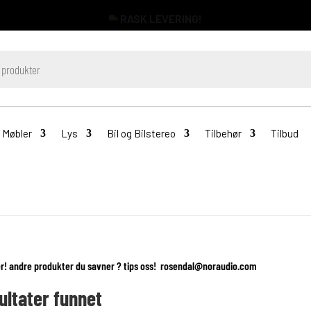
RASK LEVERING!
Møbler
Lys
Bil og Bilstereo
Tilbehør
Tilbud
! andre produkter du savner ? tips oss! rosendal@noraudio.com
ultater funnet