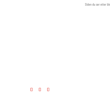
Siden du ser etter bl
Noraudio holder til i vakre, varierte
Valdres. Importør og produsent av lyd
og bilde produkter. Våre produkter skal
gi eierglede -og gåsehud.
Enjoy good Sound!
Eller som vi sier i Valdres –
«
grepa go lyd!
«