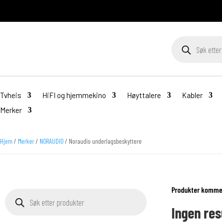
Products
search
Tvheis
HiFI og hjemmekino
Høyttalere
Kabler
Merker
Hjem
/
Merker
/
NORAUDIO
/ Noraudio underlagsbeskyttere
Produkter kommer
Products
search
Ingen res