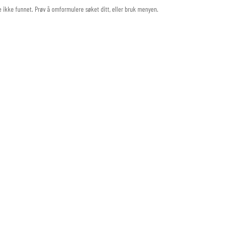
e ikke funnet. Prøv å omformulere søket ditt, eller bruk menyen.
LENKER
KATEGORIER
Om oss
TV heis
Håndlaget i Valdres
Kabler
Tips & Triks
Høyttalere
Kontakt oss
Møbler​
Personvern
Tilbud