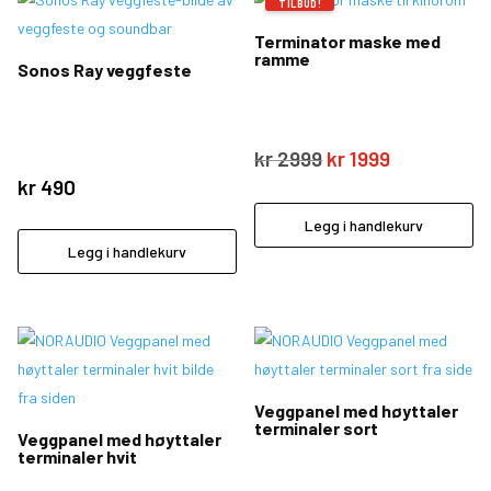
TILBUD!
Terminator maske med
ramme
Sonos Ray veggfeste
Opprinnelig
Nåværend
kr
2999
kr
1999
pris
pris
kr
490
var:
er:
Legg i handlekurv
kr 2999.
kr 1999.
Legg i handlekurv
Veggpanel med høyttaler
terminaler sort
Veggpanel med høyttaler
terminaler hvit