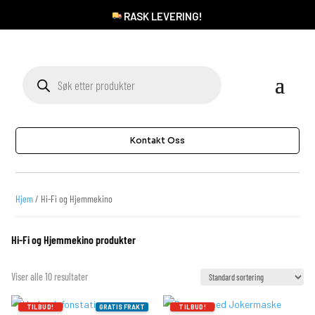
RASK LEVERING!
Products
search
Kontakt Oss
Hjem
/ Hi-Fi og Hjemmekino
Hi-Fi og Hjemmekino produkter
Viser alle 10 resultater
TILBUD!
GRATIS FRAKT
TILBUD!