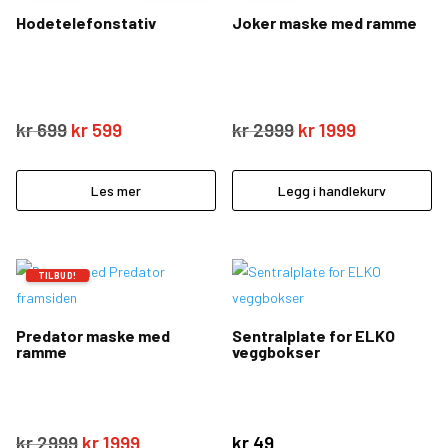
Hodetelefonstativ
Joker maske med ramme
Opprinnelig
Nåværende
Opprinnelig
Nåværend
kr
699
kr
599
kr
2999
kr
1999
pris
pris
pris
pris
var:
er:
var:
er:
Les mer
Legg i handlekurv
kr 699.
kr 599.
kr 2999.
kr 1999.
TILBUD!
Predator maske med
Sentralplate for ELKO
ramme
veggbokser
Opprinnelig
Nåværende
kr
2999
kr
1999
kr
49