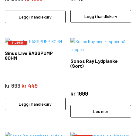
pris
pris
var:
er:
Legg i handlekurv
Legg i handlekurv
kr 2999.
kr 1999.
TILBUD!
Sinus LIve BASSPUMP
8OHM
Sonos Ray Lydplanke
(Sort)
Opprinnelig
Nåværende
kr
699
kr
449
pris
pris
kr
1699
var:
er:
Legg i handlekurv
kr 699.
kr 449.
Les mer