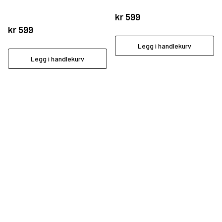
kr
599
kr
599
Legg i handlekurv
Legg i handlekurv
Noraudio holder til i vakre, varierte Valdres.
Importør og produsent av lyd og bilde produkter.
Våre produkter skal gi eierglede -og gåsehud.
Enjoy good Sound!