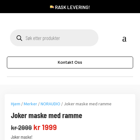
RASK LEVERING!
Products
search
Kontakt Oss
Hjem
/
Merker
/
NORAUDIO
/ Joker maske med ramme
Joker maske med ramme
Opprinnelig
Nåværende
kr
1999
kr
2999
pris
pris
Joker maske!