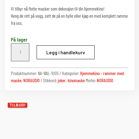
var:
er:
kr 2999.
kr 1999.
Vi tilbyr nå flotte masker som dekorajon til din hjemmekino!
Heng de rett på vegg, sett de på en hylle eller kjøp en med komplett ramme
fra oss.
På lager
Joker
Legg i handlekurv
maske
med
ramme
Produktnummer:
NA-WAL-1005
Kategorier:
Hjemmekino - rammer med
antall
maske
,
NORAUDIO
Stikkord:
joker
,
kinomaske
Merke:
NORAUDIO
TILBUD!