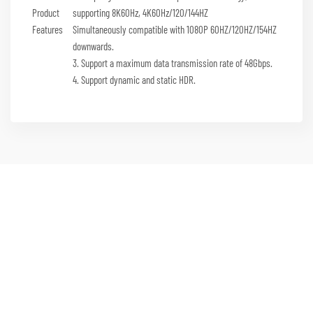
Product
supporting 8K60Hz, 4K60Hz/120/144HZ
Features
Simultaneously compatible with 1080P 60HZ/120HZ/154HZ
downwards.
3. Support a maximum data transmission rate of 48Gbps.
4. Support dynamic and static HDR.
Noraudio holder til i vakre, varierte Valdres.
Importør og produsent av lyd og bilde produkter.
Våre produkter skal gi eierglede -og gåsehud.
Enjoy good Sound!
Eller som vi sier i Valdres –