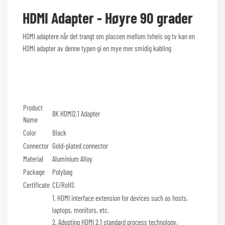
HDMI Adapter - Høyre 90 grader
HDMI adaptere når det trangt om plassen mellom tvheis og tv kan en
HDMI adapter av denne typen gi en mye mer smidig kabling
Product
8K HDMI2.1 Adapter
Name
Color
Black
Connector
Gold-plated connector
Material
Aluminium Alloy
Package
Polybag
Certificate
CE/RoHS
1. HDMI interface extension for devices such as hosts,
laptops, monitors, etc.
2. Adopting HDMI 2.1 standard process technology,