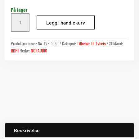
På lager
HDMI
Legg i handlekurv
Adapter
-
Høyre
Produktnummer:
NA-TVH-1030
Kategori:
Tilbehør til Tvheis
Stikkord:
90
HDMI
Merke:
NORAUDIO
grader
antall
Beskrivelse