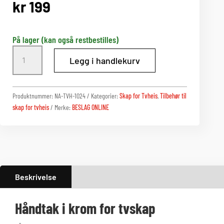
kr
199
På lager (kan også restbestilles)
Håndtak
Legg i handlekurv
i
krom
for
Produktnummer:
NA-TVH-1024
Kategorier:
Skap for Tvheis
,
Tilbehør til
tvskap
skap for tvheis
Merke:
BESLAG ONLINE
antall
Beskrivelse
Håndtak i krom for tvskap