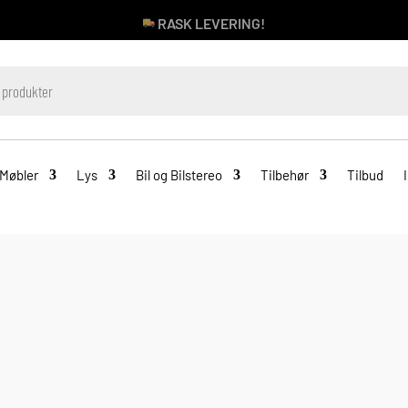
RASK LEVERING!
Møbler
Lys
Bil og Bilstereo
Tilbehør
Tilbud