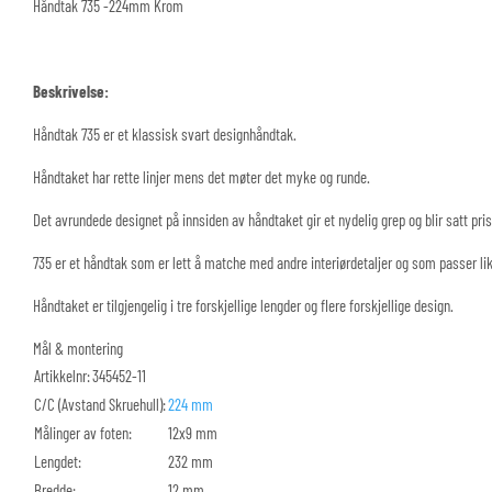
Håndtak 735 -224mm Krom
Beskrivelse:
Håndtak 735 er et klassisk svart designhåndtak.
Håndtaket har rette linjer mens det møter det myke og runde.
Det avrundede designet på innsiden av håndtaket gir et nydelig grep og blir satt pri
735 er et håndtak som er lett å matche med andre interiørdetaljer og som passer l
Håndtaket er tilgjengelig i tre forskjellige lengder og flere forskjellige design.
Mål & montering
Artikkelnr:
345452-11
C/C (Avstand Skruehull):
224 mm
Målinger av foten:
12x9 mm
Lengdet:
232 mm
Bredde:
12 mm