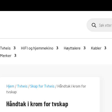
Products
search
Tvheis
HiFI og hjemmekino
Høyttalere
Kabler
Merker
Hjem
/
Tvheis
/
Skap for Tvheis
/ Håndtak i krom for
tvskap
Håndtak i krom for tvskap