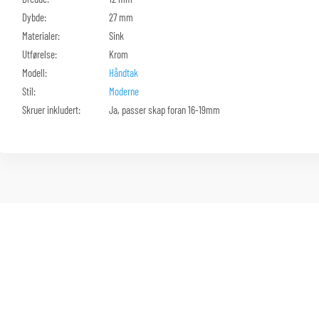
Dybde:
27 mm
Materialer:
Sink
Utførelse:
Krom
Modell:
Håndtak
Stil:
Moderne
Skruer inkludert:
Ja, passer skap foran 16-19mm
Noraudio holder til i vakre, varierte
Valdres. Importør og produsent av lyd og
bilde produkter. Våre produkter skal gi
eierglede -og gåsehud.