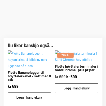
Du liker kanskje også…
TILBUD!
Flotte høyttalerterminaler i
Sand Chrome -pris pr.par
Flotte Bananplugger til
høyttalerkabel – sett med 8
Opprinnelig
Nåværende
kr
699
kr
599
stk
pris
pris
kr
599
Legg i handlekurv
var:
er:
kr 699.
kr 599.
Legg i handlekurv