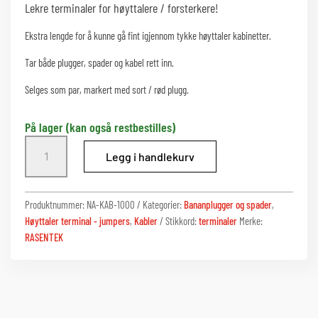
Lekre terminaler for høyttalere / forsterkere!
Ekstra lengde for å kunne gå fint igjennom tykke høyttaler kabinetter.
Tar både plugger, spader og kabel rett inn.
Selges som par, markert med sort / rød plugg.
På lager (kan også restbestilles)
Flotte
Legg i handlekurv
Spader
til
høyttalerkabel
Produktnummer:
NA-KAB-1000
Kategorier:
Bananplugger og spader
,
antall
Høyttaler terminal - jumpers
,
Kabler
Stikkord:
terminaler
Merke:
RASENTEK