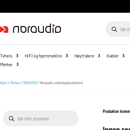
Products
search
Tvheis
HiFI og hjemmekino
Høyttalere
Kabler
Merker
Hjem
/
Merker
/
NORAUDIO
/ Noraudio underlagsbeskyttere
Produkter komme
Products
search
Ingen re