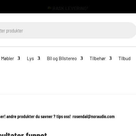
RASK LEVERING!
Møbler
Lys
Bil og Bilstereo
Tilbehør
Tilbud
r! andre produkter du savner ? tips oss! rosendal@noraudio.com
sultater funnet