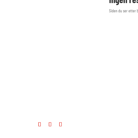
Siden du ser etter 
Noraudio holder til i vakre,
varierte Valdres. Importør og
produsent av lyd og bilde
produkter. Våre produkter skal
gi eierglede -og gåsehud.
Enjoy good Sound!
Eller som vi sier i Valdres –
«
grepa go lyd!
«