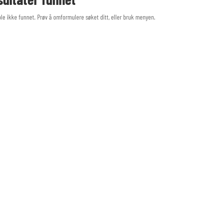
ble ikke funnet. Prøv å omformulere søket ditt, eller bruk menyen.
LENKER
KATEGORI
Om oss
TV heis
Håndlaget i Valdres
Kabler
Tips & Triks
Høyttalere
Kontakt oss
Møbler​
Personvern
Tilbud